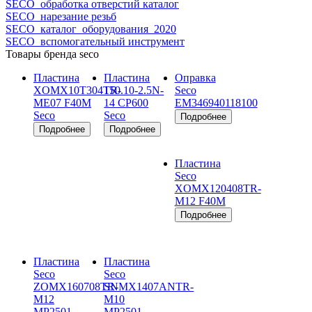
SECO_обработка отверстий каталог
SECO_нарезание резьб
SECO_каталог_оборудования_2020
SECO_вспомогательный инструмент
Товары бренда seco
Пластина
Пластина
Оправка
XOMX10T304TR-
150.10-2.5N-
Seco
ME07 F40M
14 CP600
EM346940118100
Seco
Seco
Пластина
Seco
XOMX120408TR-
M12 F40M
Пластина
Пластина
Seco
Seco
ZOMX160708TR-
SNMX1407ANTR-
M12
M10
MP2501
MP2501